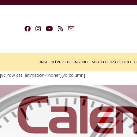
Ir
para
o
conteúdo
CNSL
NÍVEIS DE ENSINO
APOIO PEDAGÓGICO
D
[vc_row css_animation=”none”][vc_column]