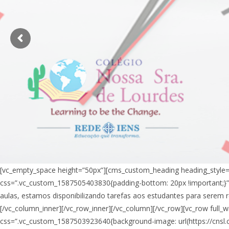
[vc_empty_space height=”50px”][cms_custom_heading heading_style=
css=”.vc_custom_1587505403830{padding-bottom: 20px !important;}”
aulas, estamos disponibilizando tarefas aos estudantes para serem
[/vc_column_inner][/vc_row_inner][/vc_column][/vc_row][vc_row full_
css=”.vc_custom_1587503923640{background-image: url(https://cnsl.