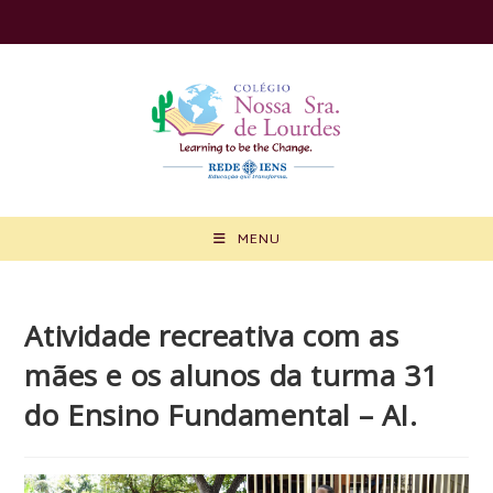
Ir
para
o
conteúdo
MENU
Atividade recreativa com as
mães e os alunos da turma 31
do Ensino Fundamental – AI.