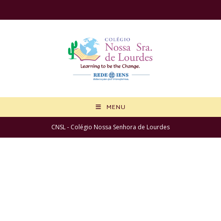
Ir
para
o
conteúdo
MENU
CNSL - Colégio Nossa Senhora de Lourdes