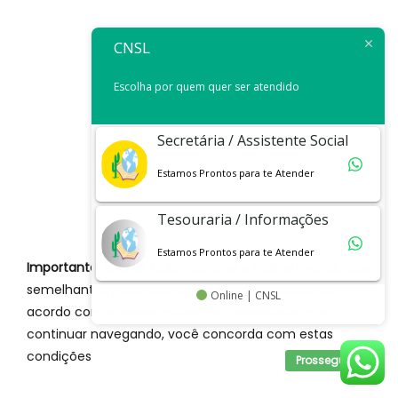
CNSL
Escolha por quem quer ser atendido
Secretária / Assistente Social
Estamos Prontos para te Atender
Tesouraria / Informações
Estamos Prontos para te Atender
Importante:
O CNSL utiliza cookies e outras tecnologias
semelhantes para melhorar a sua experiência, de
Online | CNSL
acordo com a nossa Política de Privacidade e, ao
continuar navegando, você concorda com estas
condições
Prosseguir