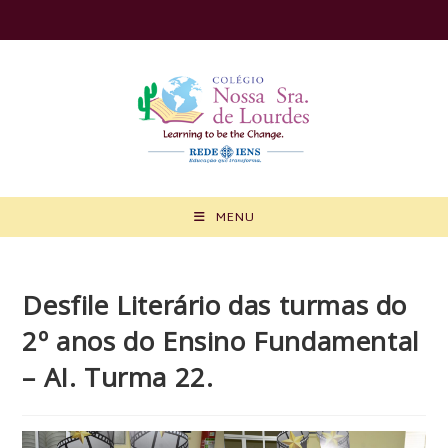
Ir
para
o
conteúdo
MENU
Desfile Literário das turmas do
2º anos do Ensino Fundamental
– AI. Turma 22.