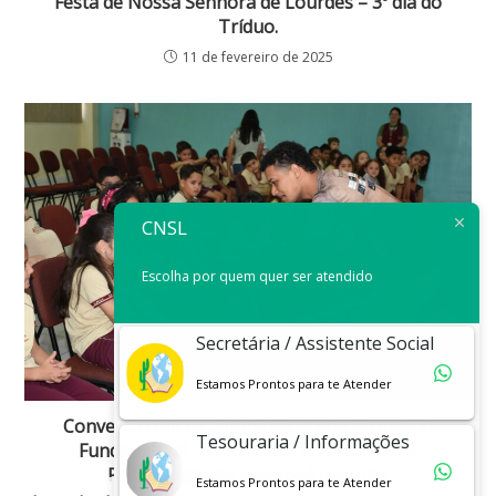
Festa de Nossa Senhora de Lourdes – 3º dia do
Tríduo.
11 de fevereiro de 2025
CNSL
Escolha por quem quer ser atendido
Secretária / Assistente Social
Estamos Prontos para te Atender
Conversa com os alunos do 2º ano do Ensino
Tesouraria / Informações
Fundamental – AI sobre: A vida no teatro.
Participação do ator José Joaquim.
Estamos Prontos para te Atender