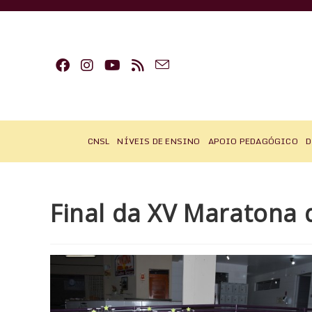
Ir
para
o
conteúdo
CNSL
NÍVEIS DE ENSINO
APOIO PEDAGÓGICO
D
Final da XV Maratona 