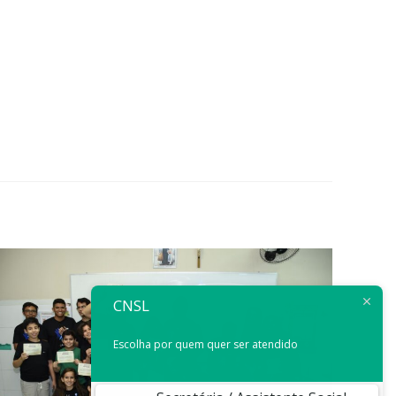
CNSL
Escolha por quem quer ser atendido