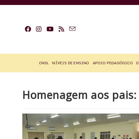
Ir
para
o
conteúdo
CNSL
NÍVEIS DE ENSINO
APOIO PEDAGÓGICO
D
Homenagem aos pais: 