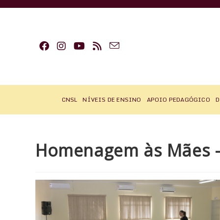
Ir
para
o
conteúdo
CNSL
NÍVEIS DE ENSINO
APOIO PEDAGÓGICO
D
Homenagem às Mães – M