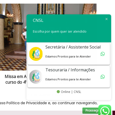
CNSL
Escolha por quem quer ser atendido
Secretária / Assistente Social
Estamos Prontos para te Atender
Tesouraria / Informações
Missa em Ação de Graças pela conclusão de
Estamos Prontos para te Atender
curso do 4º ano do Curso Normal em Nível
Médio.
Online | CNSL
4 de dezembro de 2023
sa Política de Privacidade e, ao continuar navegando,
Prosseguir