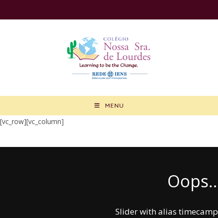
Ir
para
o
conteúdo
MENU
[vc_row][vc_column]
Oops..
Slider with alias timecam