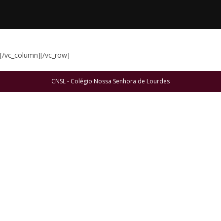
[/vc_column][/vc_row]
CNSL - Colégio Nossa Senhora de Lourdes