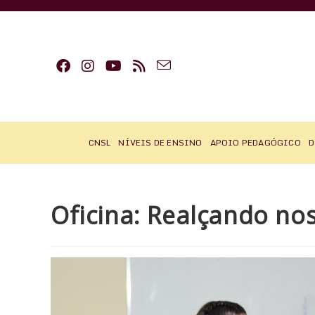
Ir
para
o
conteúdo
CNSL
NÍVEIS DE ENSINO
APOIO PEDAGÓGICO
D
Oficina: Realçando nos