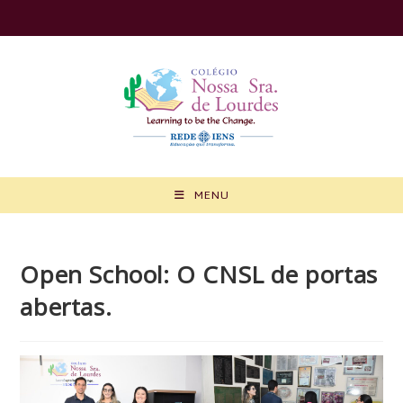
Ir
para
o
conteúdo
MENU
Open School: O CNSL de portas
abertas.