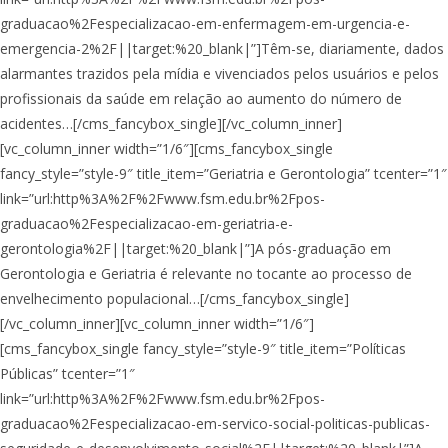
graduacao%2Fespecializacao-em-enfermagem-em-urgencia-e-
emergencia-2%2F||target:%20_blank|”]Têm-se, diariamente, dados
alarmantes trazidos pela mídia e vivenciados pelos usuários e pelos
profissionais da saúde em relação ao aumento do número de
acidentes…[/cms_fancybox_single][/vc_column_inner]
[vc_column_inner width=”1/6″][cms_fancybox_single
fancy_style=”style-9″ title_item=”Geriatria e Gerontologia” tcenter=”1″
link=”url:http%3A%2F%2Fwww.fsm.edu.br%2Fpos-
graduacao%2Fespecializacao-em-geriatria-e-
gerontologia%2F||target:%20_blank|”]A pós-graduação em
Gerontologia e Geriatria é relevante no tocante ao processo de
envelhecimento populacional…[/cms_fancybox_single]
[/vc_column_inner][vc_column_inner width=”1/6″]
[cms_fancybox_single fancy_style=”style-9″ title_item=”Políticas
Públicas” tcenter=”1″
link=”url:http%3A%2F%2Fwww.fsm.edu.br%2Fpos-
graduacao%2Fespecializacao-em-servico-social-politicas-publicas-