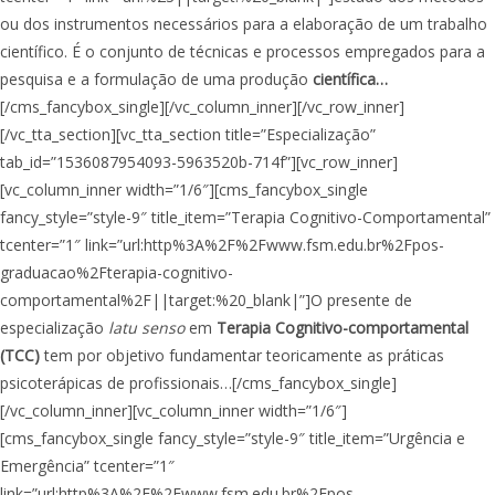
ou dos instrumentos necessários para a elaboração de um trabalho
científico. É o conjunto de técnicas e processos empregados para a
pesquisa e a formulação de uma produção
científica…
[/cms_fancybox_single][/vc_column_inner][/vc_row_inner]
[/vc_tta_section][vc_tta_section title=”Especialização”
tab_id=”1536087954093-5963520b-714f”][vc_row_inner]
[vc_column_inner width=”1/6″][cms_fancybox_single
fancy_style=”style-9″ title_item=”Terapia Cognitivo-Comportamental”
tcenter=”1″ link=”url:http%3A%2F%2Fwww.fsm.edu.br%2Fpos-
graduacao%2Fterapia-cognitivo-
comportamental%2F||target:%20_blank|”]O presente de
especialização
latu senso
em
Terapia Cognitivo-comportamental
(TCC)
tem por objetivo fundamentar teoricamente as práticas
psicoterápicas de profissionais…[/cms_fancybox_single]
[/vc_column_inner][vc_column_inner width=”1/6″]
[cms_fancybox_single fancy_style=”style-9″ title_item=”Urgência e
Emergência” tcenter=”1″
link=”url:http%3A%2F%2Fwww.fsm.edu.br%2Fpos-