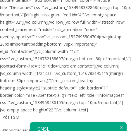
subtitle_default=”” add_border=”1″ border_color=”#1e73be”
title=”Destaques” css=”.vc_custom_1534968382868{margin-top: 10px
!important;}”][elfsight_instagram_feed id=”4″][vc_empty_space
height=”32″][/vc_column][/vc_row][vc_row full_width=”stretch_row”
content_placement=”middle” css_animation=”none”
overlay_opacity=”” css=”.vc_custom_1527695504704{margin-top:
20px !important;padding-bottom: 70px !important;}”
el_id=”contactme”][vc_column width=”1/2″
css=”.vc_custom_1516782138697{margin-bottom: 30px !important;}”]
[contact-form-7 id=”515″ title=”Entre em contato”][/vc_column]
[vc_column width=”1/2″ css=”.vc_custom_1516782145119{margin-
bottom: 30px !important;}”][cms_custom_heading
heading_style=”style2″ subtitle_default=”” add_border=”1″
border_color=”#1e73be” ttext-align=”text-left” title=”Informações”
css=”.vc_custom_1534968480105{margin-top: 10px !important;}”]
[vc_empty_space height=”22″][vc_column_text]
Pós FSM
CNSL
@posgraduacaofsm