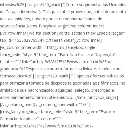
intensiva%2F||target:%20_blank|”]Com o surgimento das Unidades
de Terapia Intensiva (UTIs), pacientes graves que, antes do advento
destas unidades, tinham pouca ou nenhuma chance de
sobrevivência..[/cms_fancybox_single][/vc_column_inner]
[/vc_row_inner][/vc_tta_section][vc_tta_section title=”Especialização”
tab_id=”1535029765041-c7f1ea1f-960a”][vc_row_inner]
[vc_column_inner width=”1/3″][cms_fancybox_single
fancy_style=”style-9″ title_item=”Farmácia Clínica e Dispenção”
tcenter=”1″ link=”url:http%3A%2F%2Fwww.fsm.edu.br%2Fpos-
graduacao%2Fespecializacao-em-farmacia-clinica-e-dispensacao-
farmaceutica%2F||target:%20_blank|”]Objetiva oferecer subsídios
para otimizar a tomada de decisões relacionadas aos fármacos, no
âmbito de sua padronização, aquisição, seleção, prescrição e
acompanhamento farmacoterapêutico…[/cms_fancybox_single]
[/vc_column_inner][vc_column_inner width=”1/3″]
[cms_fancybox_single fancy_style=”style-9″ title_item=”Esp. em
Farmácia Hospitalar” tcenter=”1″
link=”url:http%3A%2F%2Fwww.fsm.edu.br%2Fpos-