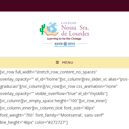
Ir
para
o
conteúdo
MENU
[vc_row full_width=”stretch_row_content_no_spaces”
overlay_opacity=”” el_id=”home”][vc_column][rev_slider_vc alias=”pos-
graducao”][/vc_column][/vc_row][vc_row css_animation=”none”
overlay_opacity=”” visible_overflow=”true” el_id=”myskills”]
[vc_column][vc_empty_space height=”100″][vc_row_inner]
[vc_column_inner][vc_column_text font_size=”40px”
font_weight=”700″ font_family=”‘Montserrat’, sans-serif”
line_height=”46px” color=”#272727″]