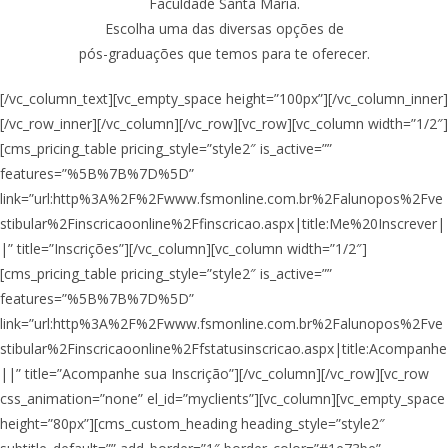
Faculdade Santa Maria.
Escolha uma das diversas opções de
pós-graduações que temos para te oferecer.
[/vc_column_text][vc_empty_space height=”100px”][/vc_column_inner]
[/vc_row_inner][/vc_column][/vc_row][vc_row][vc_column width=”1/2″]
[cms_pricing_table pricing_style=”style2″ is_active=””
features=”%5B%7B%7D%5D”
link=”url:http%3A%2F%2Fwww.fsmonline.com.br%2Falunopos%2Fve
stibular%2Finscricaoonline%2Ffinscricao.aspx|title:Me%20Inscrever|
|” title=”Inscrições”][/vc_column][vc_column width=”1/2″]
[cms_pricing_table pricing_style=”style2″ is_active=””
features=”%5B%7B%7D%5D”
link=”url:http%3A%2F%2Fwww.fsmonline.com.br%2Falunopos%2Fve
stibular%2Finscricaoonline%2Ffstatusinscricao.aspx|title:Acompanhe
||” title=”Acompanhe sua Inscrição”][/vc_column][/vc_row][vc_row
css_animation=”none” el_id=”myclients”][vc_column][vc_empty_space
height=”80px”][cms_custom_heading heading_style=”style2″