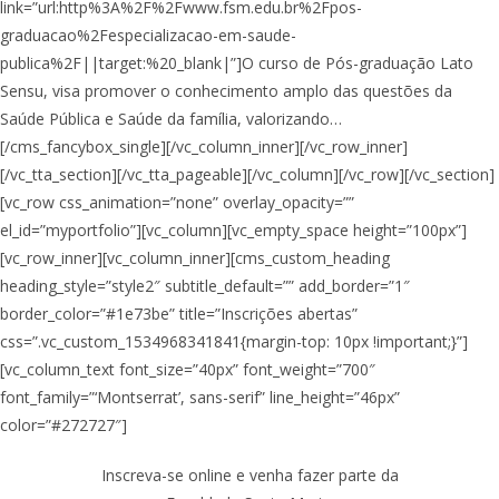
link=”url:http%3A%2F%2Fwww.fsm.edu.br%2Fpos-
graduacao%2Fespecializacao-em-saude-
publica%2F||target:%20_blank|”]O curso de Pós-graduação Lato
Sensu, visa promover o conhecimento amplo das questões da
Saúde Pública e Saúde da família, valorizando…
[/cms_fancybox_single][/vc_column_inner][/vc_row_inner]
[/vc_tta_section][/vc_tta_pageable][/vc_column][/vc_row][/vc_section]
[vc_row css_animation=”none” overlay_opacity=””
el_id=”myportfolio”][vc_column][vc_empty_space height=”100px”]
[vc_row_inner][vc_column_inner][cms_custom_heading
heading_style=”style2″ subtitle_default=”” add_border=”1″
border_color=”#1e73be” title=”Inscrições abertas”
css=”.vc_custom_1534968341841{margin-top: 10px !important;}”]
[vc_column_text font_size=”40px” font_weight=”700″
font_family=”‘Montserrat’, sans-serif” line_height=”46px”
color=”#272727″]
Inscreva-se online e venha fazer parte da