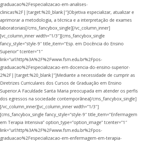
graduacao%2Fespecializacao-em-analises-
clinicas%2F||target:%20_blank|”]Objetiva especializar, atualizar e
aprimorar a metodologia, a técnica e a interpretação de exames
laboratoriais[/cms_fancybox_single][/vc_column_inner]
[vc_column_inner width=”1/3″][cms_fancybox_single
fancy_style=”style-9″ title_item=”Esp. em Docência do Ensino
Superior” tcenter=”1″
link=”url:http%3A%2F%2Fwww.fsm.edu.br%2Fpos-
graduacao%2Fespecializacao-em-docencia-do-ensino-superior-
2%2F||target:%20_blank|”]Mediante a necessidade de cumprir as
Diretrizes Curriculares dos Cursos de Graduação em Ensino
Superior.A Faculdade Santa Maria preocupada em atender os perfis
dos egressos na sociedade contemporânea[/cms_fancybox_single]
[/vc_column_inner][vc_column_inner width=”1/3″]
[cms_fancybox_single fancy_style=”style-9″ title_item=”Enfermagem
em Terapia Intensiva” option_type=”option_image” tcenter=”1″
link=”url:http%3A%2F%2Fwww.fsm.edu.br%2Fpos-
graduacao%2Fespecializacao-em-enfermagem-em-terapia-