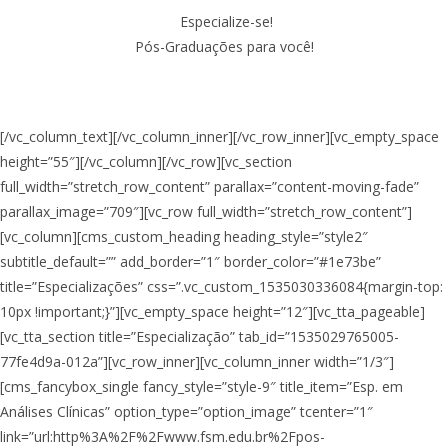
Especialize-se!
Pós-Graduações para você!
[/vc_column_text][/vc_column_inner][/vc_row_inner][vc_empty_space
height=”55″][/vc_column][/vc_row][vc_section
full_width=”stretch_row_content” parallax=”content-moving-fade”
parallax_image=”709″][vc_row full_width=”stretch_row_content”]
[vc_column][cms_custom_heading heading_style=”style2″
subtitle_default=”” add_border=”1″ border_color=”#1e73be”
title=”Especializações” css=”.vc_custom_1535030336084{margin-top:
10px !important;}”][vc_empty_space height=”12″][vc_tta_pageable]
[vc_tta_section title=”Especialização” tab_id=”1535029765005-
77fe4d9a-012a”][vc_row_inner][vc_column_inner width=”1/3″]
[cms_fancybox_single fancy_style=”style-9″ title_item=”Esp. em
Análises Clínicas” option_type=”option_image” tcenter=”1″
link=”url:http%3A%2F%2Fwww.fsm.edu.br%2Fpos-