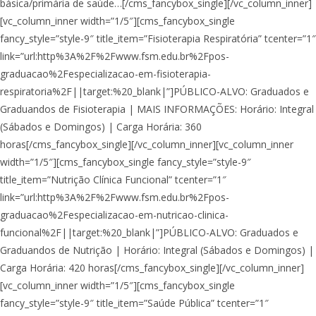
básica/primária de saúde…[/cms_fancybox_single][/vc_column_inner]
[vc_column_inner width=”1/5″][cms_fancybox_single
fancy_style=”style-9″ title_item=”Fisioterapia Respiratória” tcenter=”1″
link=”url:http%3A%2F%2Fwww.fsm.edu.br%2Fpos-
graduacao%2Fespecializacao-em-fisioterapia-
respiratoria%2F||target:%20_blank|”]PÚBLICO-ALVO: Graduados e
Graduandos de Fisioterapia | MAIS INFORMAÇÕES: Horário: Integral
(Sábados e Domingos) | Carga Horária: 360
horas[/cms_fancybox_single][/vc_column_inner][vc_column_inner
width=”1/5″][cms_fancybox_single fancy_style=”style-9″
title_item=”Nutrição Clínica Funcional” tcenter=”1″
link=”url:http%3A%2F%2Fwww.fsm.edu.br%2Fpos-
graduacao%2Fespecializacao-em-nutricao-clinica-
funcional%2F||target:%20_blank|”]PÚBLICO-ALVO: Graduados e
Graduandos de Nutrição | Horário: Integral (Sábados e Domingos) |
Carga Horária: 420 horas[/cms_fancybox_single][/vc_column_inner]
[vc_column_inner width=”1/5″][cms_fancybox_single
fancy_style=”style-9″ title_item=”Saúde Pública” tcenter=”1″