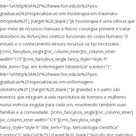
link=”url:http%3A%2F%2Fwww.fsm.edu.br%2Fpos-
graduacao%2Fespecializacao-em-fisioterapia-em-traumato-
ortopedia%2F||target:%20_blank|”]A Fisioterapia é uma ciência que
por meio de recursos manuais e físicos consegue prevenir e tratar
distúrbios ou disfunções cinético-funcionais do corpo humano. O
estudo e o conhecimento desses recursos se faz necessário..
[/cms_fancybox_single][/vc_column_inner][vc_column_inner
width=”1/3″][cms_fancybox_single fancy_style=”style-9″
title_item=”Esp. em Enfermagem Obstetrícia” tcenter=”1″
link=”url:http%3A%2F%2Fwww.fsm.edu.br%2Fpos-
graduacao%2Fespecializacao-em-enfermagem-
obstetrica%2F||target:%20_blank|”]A gravidez e o parto são
eventos que integram a vida reprodutiva de homens e mulheres
numa vivência singular para cada um, envolvendo também suas
famílias e a comunidade…[/cms_fancybox_single][/vc_column_inner]
[vc_column_inner width=”1/3″][cms_fancybox_single
fancy_style=”style-9″ title_item=”Esp. Metodologia Científica”
tcenter=”1″ link=”url:%23||target:%20_blank|”]estudo dos métodos