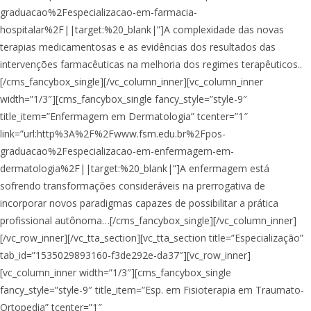
graduacao%2Fespecializacao-em-farmacia-
hospitalar%2F||target:%20_blank|”]​​A complexidade das novas
terapias medicamentosas e as evidências dos resultados das
intervenções farmacêuticas na melhoria dos regimes terapêuticos..
[/cms_fancybox_single][/vc_column_inner][vc_column_inner
width=”1/3″][cms_fancybox_single fancy_style=”style-9″
title_item=”Enfermagem em Dermatologia” tcenter=”1″
link=”url:http%3A%2F%2Fwww.fsm.edu.br%2Fpos-
graduacao%2Fespecializacao-em-enfermagem-em-
dermatologia%2F||target:%20_blank|”]A enfermagem está
sofrendo transformações consideráveis na prerrogativa de
incorporar novos paradigmas capazes de possibilitar a prática
profissional autônoma…[/cms_fancybox_single][/vc_column_inner]
[/vc_row_inner][/vc_tta_section][vc_tta_section title=”Especialização”
tab_id=”1535029893160-f3de292e-da37″][vc_row_inner]
[vc_column_inner width=”1/3″][cms_fancybox_single
fancy_style=”style-9″ title_item=”Esp. em Fisioterapia em Traumato-
Ortopedia” tcenter=”1″