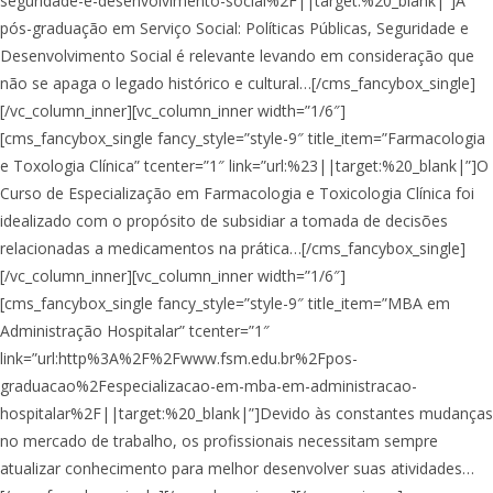
seguridade-e-desenvolvimento-social%2F||target:%20_blank|”]A
pós-graduação em Serviço Social: Políticas Públicas, Seguridade e
Desenvolvimento Social é relevante levando em consideração que
não se apaga o legado histórico e cultural…[/cms_fancybox_single]
[/vc_column_inner][vc_column_inner width=”1/6″]
[cms_fancybox_single fancy_style=”style-9″ title_item=”Farmacologia
e Toxologia Clínica” tcenter=”1″ link=”url:%23||target:%20_blank|”]O
Curso de Especialização em Farmacologia e Toxicologia Clínica foi
idealizado com o propósito de subsidiar a tomada de decisões
relacionadas a medicamentos na prática…[/cms_fancybox_single]
[/vc_column_inner][vc_column_inner width=”1/6″]
[cms_fancybox_single fancy_style=”style-9″ title_item=”MBA em
Administração Hospitalar” tcenter=”1″
link=”url:http%3A%2F%2Fwww.fsm.edu.br%2Fpos-
graduacao%2Fespecializacao-em-mba-em-administracao-
hospitalar%2F||target:%20_blank|”]Devido às constantes mudanças
no mercado de trabalho, os profissionais necessitam sempre
atualizar conhecimento para melhor desenvolver suas atividades…