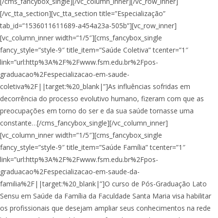
[/cms_fancybox_single][/vc_column_inner][/vc_row_inner]
[/vc_tta_section][vc_tta_section title=”Especialização”
tab_id=”1536011611689-a454a23a-505b”][vc_row_inner]
[vc_column_inner width=”1/5″][cms_fancybox_single
fancy_style=”style-9″ title_item=”Saúde Coletiva” tcenter=”1″
link=”url:http%3A%2F%2Fwww.fsm.edu.br%2Fpos-
graduacao%2Fespecializacao-em-saude-
coletiva%2F||target:%20_blank|”]As influências sofridas em
decorrência do processo evolutivo humano, fizeram com que as
preocupações em torno do ser e da sua saúde tornasse uma
constante…[/cms_fancybox_single][/vc_column_inner]
[vc_column_inner width=”1/5″][cms_fancybox_single
fancy_style=”style-9″ title_item=”Saúde Família” tcenter=”1″
link=”url:http%3A%2F%2Fwww.fsm.edu.br%2Fpos-
graduacao%2Fespecializacao-em-saude-da-
familia%2F||target:%20_blank|”]O curso de Pós-Graduação Lato
Sensu em Saúde da Família da Faculdade Santa Maria visa habilitar
os profissionais que desejam ampliar seus conhecimentos na rede