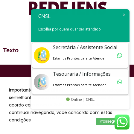
REDE IENS
CNSL
Escolha por quem quer ser atendido
Secretária / Assistente Social
Texto
Estamos Prontos para te Atender
CNSL - Colégio Nossa Senhora de Lourdes
Tesouraria / Informações
Estamos Prontos para te Atender
Importante:
O CNSL utiliza cookies e outras tecnologias
semelhantes para melhorar a sua experiência, de
Online | CNSL
acordo com a nossa Política de Privacidade e, ao
continuar navegando, você concorda com estas
condições
Prosseguir