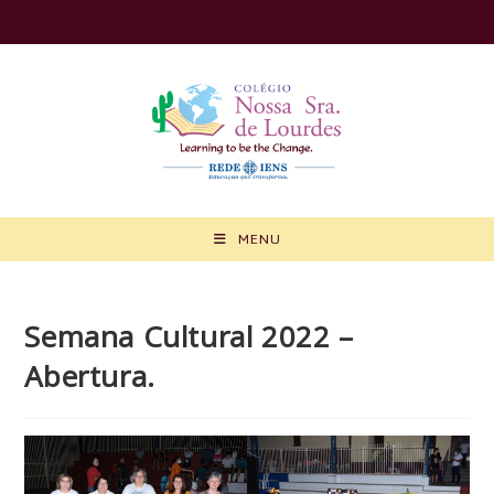
Ir
para
o
conteúdo
MENU
Semana Cultural 2022 –
Abertura.