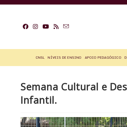
Ir
para
o
conteúdo
CNSL
NÍVEIS DE ENSINO
APOIO PEDAGÓGICO
D
Semana Cultural e Des
Infantil.