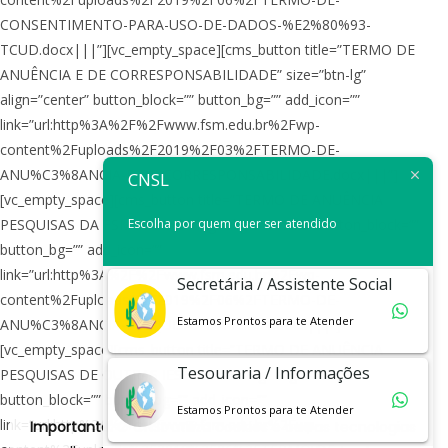
CONSENTIMENTO-PARA-USO-DE-DADOS-%E2%80%93-
TCUD.docx|||”][vc_empty_space][cms_button title=”TERMO DE
ANUÊNCIA E DE CORRESPONSABILIDADE” size=”btn-lg”
align=”center” button_block=”” button_bg=”” add_icon=””
link=”url:http%3A%2F%2Fwww.fsm.edu.br%2Fwp-
content%2Fuploads%2F2019%2F03%2FTERMO-DE-
ANU%C3%8ANCIA-E-DE-CORRESPONSABILIDADE.docx|||”]
CNSL
[vc_empty_space][cms_button title=”TERMO DE ANUÊNCIA
Escolha por quem quer ser atendido
PESQUISAS DA FSM” size=”btn-lg” align=”center” button_block=””
button_bg=”” add_icon=””
link=”url:http%3A%2F%2Fwww.fsm.edu.br%2Fwp-
Secretária / Assistente Social
content%2Fuploads%2F2019%2F06%2FTERMO-DE-
Estamos Prontos para te Atender
ANU%C3%8ANCIA-PESQUISAS-DA-FSM-1.docx|||”]
[vc_empty_space][cms_button title=”TERMO DE ANUÊNCIA
Tesouraria / Informações
PESQUISAS DE OUTRAS IES” size=”btn-lg” align=”center”
button_block=”” button_bg=”” add_icon=””
Estamos Prontos para te Atender
link=”url:http%3A%2F%2Fwww.fsm.edu.br%2Fwp-
Importante:
O CNSL utiliza cookies e outras tecnologias