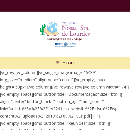
Ir
para
o
conteúdo
MENU
[vc_row][vc_column][vc_single_image image=”6489″
img_size=”medium” alignment=”center”][vc_empty_space
height=”50px”][/vc_column][/vc_row][vc_row][vc_column width=”1/4″]
[vc_empty_space][cms_button title=”Documentação” size=”btn-lg”
align=”center” button_block=”” button_bg=”” add_icon=””
link=”url:http%3A%2F%2Fsrv226.teste.website%2F~fsm%2Fwp-
content%2Fuploads%2F2018%2F09%2FCEP.pdf|||”]
[vc_empty_space][cms_button title=”Reuniões” size=”btn-lg”