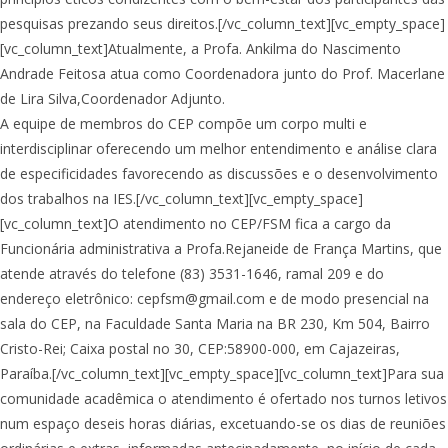
pesquisas prezando seus direitos.[/vc_column_text][vc_empty_space]
[vc_column_text]Atualmente, a Profa. Ankilma do Nascimento
Andrade Feitosa atua como Coordenadora junto do Prof. Macerlane
de Lira Silva,Coordenador Adjunto.
A equipe de membros do CEP compõe um corpo multi e
interdisciplinar oferecendo um melhor entendimento e análise clara
de especificidades favorecendo as discussões e o desenvolvimento
dos trabalhos na IES.[/vc_column_text][vc_empty_space]
[vc_column_text]O atendimento no CEP/FSM fica a cargo da
Funcionária administrativa a Profa.Rejaneide de França Martins, que
atende através do telefone (83) 3531-1646, ramal 209 e do
endereço eletrônico:
cepfsm@gmail.com
e de modo presencial na
sala do CEP, na Faculdade Santa Maria na BR 230, Km 504, Bairro
Cristo-Rei; Caixa postal no 30, CEP:58900-000, em Cajazeiras,
Paraíba.[/vc_column_text][vc_empty_space][vc_column_text]Para sua
comunidade acadêmica o atendimento é ofertado nos turnos letivos
num espaço deseis horas diárias, excetuando-se os dias de reuniões