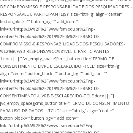
DE COMPROMISSO E RESPONSABILIDADE DOS PESQUISADORES –
RESPONSÁVEL E PARTICIPANTE(S)” size=”btn-lg” align=”center”
button_block=”” button_bg=”” add_icon=””
link=”url:http%3A%2F%2Fwww.fsm.edu.br%2Fwp-
content%2Fuploads%2F2019%2F06%2FTERMO-DE-
COMPROMISSO-E-RESPONSABILIDADE-DOS-PESQUISADORES-
%E2%80%93-RESPONSA%CC%81VEL-E-PARTICIPANTES-
1.docx|||”][vc_empty_space][cms_button title=”TERMO DE
CONSENTIMENTO LIVRE E ESCLARECIDO -TCLE” size=”btn-lg”
align=”center” button_block=”” button_bg=”” add_icon=””
link=”url:http%3A%2F%2Fwww.fsm.edu.br%2Fwp-
content%2Fuploads%2F2019%2F06%2FTERMO-DE-
CONSENTIMENTO-LIVRE-E-ESCLARECIDO-TCLE.docx|||”]
[vc_empty_space][cms_button title=”TERMO DE CONSENTIMENTO
PARA USO DE DADOS – TCUD” size=”btn-lg” align=”center”
button_block=”” button_bg=”” add_icon=””
link=”url:http%3A%2F%2Fwww.fsm.edu.br%2Fwp-
content%2Fuploads%2F2019%2F06%2FTERMO-DE-