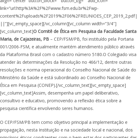
align=”center” button_block=”” button_bg=”” add_icon=””
link=”url:http%3A%2F%2Fwww.fsm.edu.br%2Fwp-
content%2Fuploads%2F2019%2F06%2FREUNIOES_CEP_2019_2.pdf|
||”][vc_empty_space][/vc_column][vc_column width=”3/4″]
[vc_column_text]
O Comitê de Ética em Pesquisa da Faculdade Santa
Maria, de Cajazeiras, PB
– CEP/FSM/PB, foi instituído pela Portaria
001/2006-FSM, e atualmente mantém atendimento público através
da Plataforma Brasil com o cadastro número 5180.O Colegiado visa
atender às determinações da Resolução no 466/12, dentre outras
resoluções e norma operacional do Conselho Nacional de Saúde do
Ministério da Saúde e está subordinado ao Conselho Nacional de
Ética em Pesquisa (CONEP).[/vc_column_text][vc_empty_space]
[vc_column_text]Assim, desempenha um papel deliberativo,
consultivo e educativo, promovendo a reflexão ética sobre a
pesquisa científica envolvendo seres humanos.
O CEP/FSM/PB tem como objetivo principal a implementação e
propagação, nesta Instituição e na sociedade local e nacional, dos
princípios éticos condizentes com o bem-estar dos participantes das