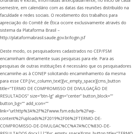
ordinárias e extras, informadas antecipadamente, no início de cada
semestre, em calendário com as datas das reuniões distribuído na
faculdade e redes sociais. O recebimento dos trabalhos para
apreciação do Comitê de Ética ocorre exclusivamente através do
sistema da Plataforma Brasil –
http://plataformabrasil.saude.gov.br/login.jsf
Deste modo, os pesquisadores cadastrados no CEP/FSM
encaminham diretamente suas pesquisas para ele. Para as
pesquisas de outras instituições é necessário que os pesquisadores
encaminhe-as à CONEP solicitando encaminhamento da mesma
para esse CEP.[/vc_column_text][vc_empty_space][cms_button
title=”TERMO DE COMPROMISSO DE DIVULGAÇÃO DE
RESULTADOS” size=”btn-lg” align=”center” button_block=””
button_bg=”” add_icon=””
link=”url:http%3A%2F%2Fwww.fsm.edu.br%2Fwp-
content%2Fuploads%2F2019%2F06%2FTERMO-DE-
COMPROMISSO-DE-DIVULGAC%CC%A7A%CC%83O-DE-
RESULTADOS.docx|||”][vc_empty_space][cms_button title=”TERMO