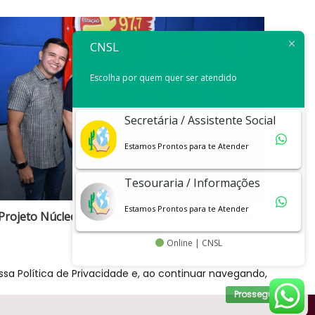
CNSL
Escolha por quem quer ser atendido
Secretária / Assistente Social
Estamos Prontos para te Atender
Tesouraria / Informações
Estamos Prontos para te Atender
Projeto Núcleo de Ações pela Paz – Entrevista na
rádio Mais FM.
Online | CNSL
29 de outubro de 2024
sa Política de Privacidade e, ao continuar navegando,
Prosseguir