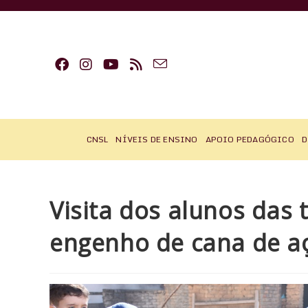
Ir
para
o
conteúdo
CNSL
NÍVEIS DE ENSINO
APOIO PEDAGÓGICO
D
Visita dos alunos das
engenho de cana de a