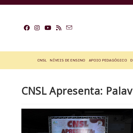
Ir
para
o
conteúdo
CNSL
NÍVEIS DE ENSINO
APOIO PEDAGÓGICO
D
CNSL Apresenta: Palav