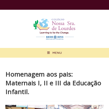
Ir
para
o
conteúdo
MENU
Homenagem aos pais:
Maternais I, II e III da Educação
Infantil.