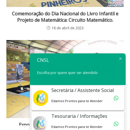
Comemoração do Dia Nacional do Livro Infantil e
Projeto de Matemática: Circuito Matemático.
18 de abril de 2023
CNSL
Escolha por quem quer ser atendido
Secretária / Assistente Social
Estamos Prontos para te Atender
Tesouraria / Informações
Exposição da XV Maratona de Leitura 2021
Estamos Prontos para te Atender